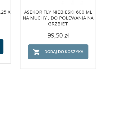
,25 X
ASEKOR FLY NIEBIESKI 600 ML
Srebrny Alumin
NA MUCHY , DO POLEWANIA NA
Silver 
GRZBIET
C
Szybki podgląd
Szy


41
Cena
99,50 zł

DOD

DODAJ DO KOSZYKA