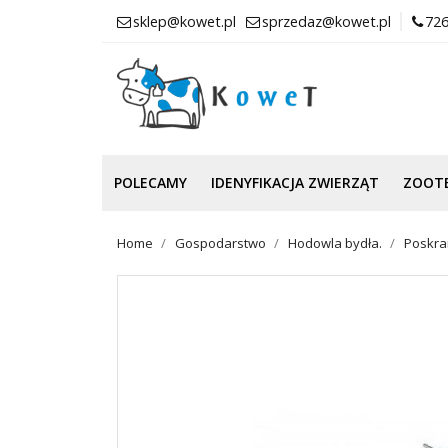
sklep@kowet.pl
sprzedaz@kowet.pl
726
POLECAMY
IDENYFIKACJA ZWIERZĄT
ZOOT
Home
Gospodarstwo
Hodowla bydła.
Poskram