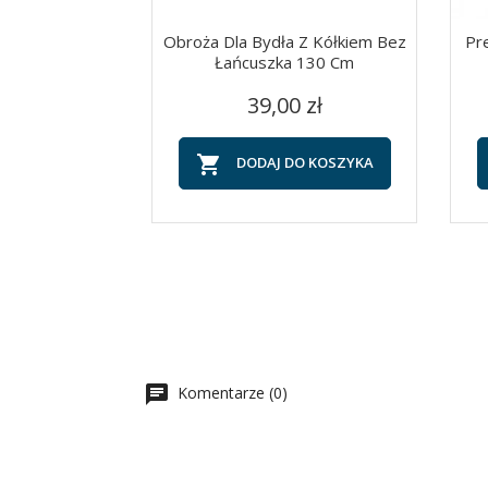
Obroża Dla Bydła Z Kółkiem Bez
Pr
Łańcuszka 130 Cm
Cena
Szybki podgląd

39,00 zł

DODAJ DO KOSZYKA
Komentarze (0)