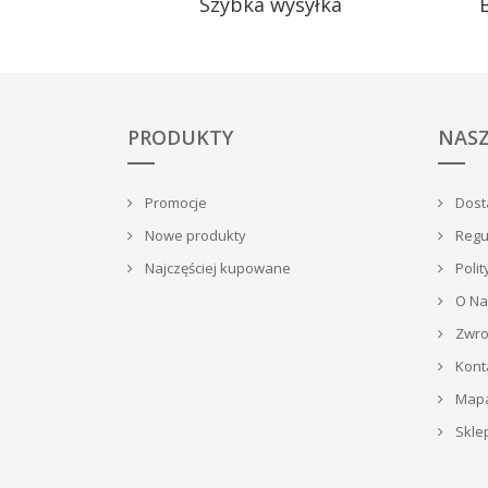
Szybka wysyłka
PRODUKTY
NASZ
Promocje
Dosta
Nowe produkty
Regu
Najczęściej kupowane
Polit
O Na
Zwrot
Kont
Mapa
Skle