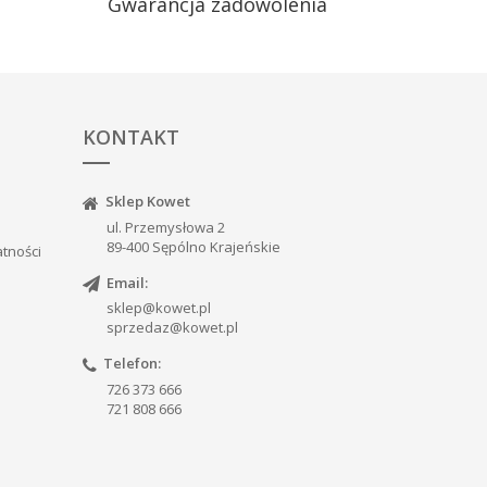
Gwarancja zadowolenia
KONTAKT
Sklep Kowet
ul. Przemysłowa 2
89-400 Sępólno Krajeńskie
atności
Email:
sklep@kowet.pl
sprzedaz@kowet.pl
Telefon:
726 373 666
721 808 666