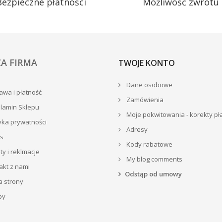
Bezpieczne płatności
Możliwość zwrotu
A FIRMA
TWOJE KONTO
Dane osobowe
wa i płatność
Zamówienia
lamin Sklepu
Moje pokwitowania - korekty pł
yka prywatności
Adresy
s
Kody rabatowe
y i reklmacje
My blog comments
akt z nami
Odstąp od umowy
 strony
py