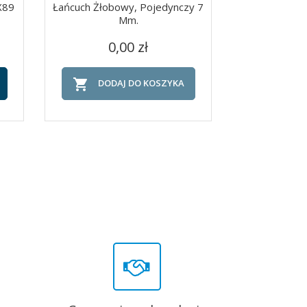
X89
Łańcuch Żłobowy, Pojedynczy 7
Pas Uwiąz
Mm.
Karab
Cena
C
Szybki podgląd
Szy


0,00 zł
52


DODAJ DO KOSZYKA
DOD