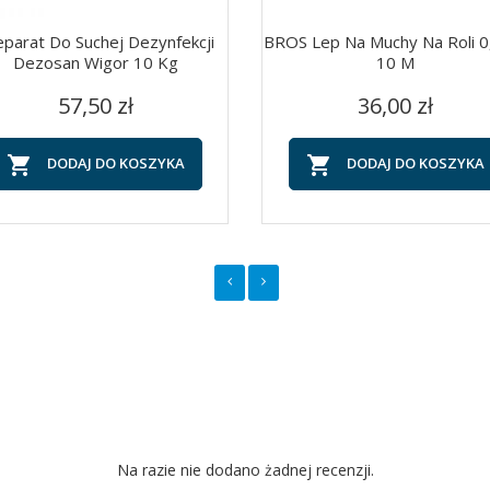
eparat Do Suchej Dezynfekcji
BROS Lep Na Muchy Na Roli 0
Dezosan Wigor 10 Kg
10 M
Cena
Cena
Szybki podgląd
Szybki podgląd


57,50 zł
36,00 zł


DODAJ DO KOSZYKA
DODAJ DO KOSZYKA
Na razie nie dodano żadnej recenzji.