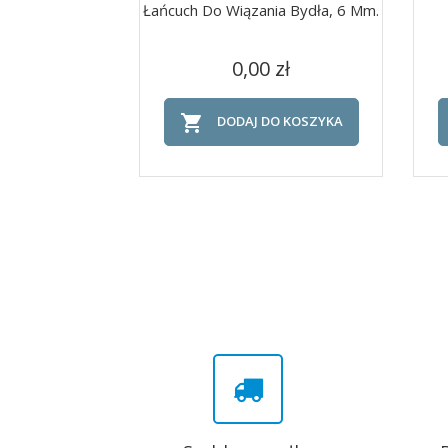
Łańcuch Do Wiązania Bydła, 6 Mm.
Cena
Szybki podgląd

0,00 zł

DODAJ DO KOSZYKA