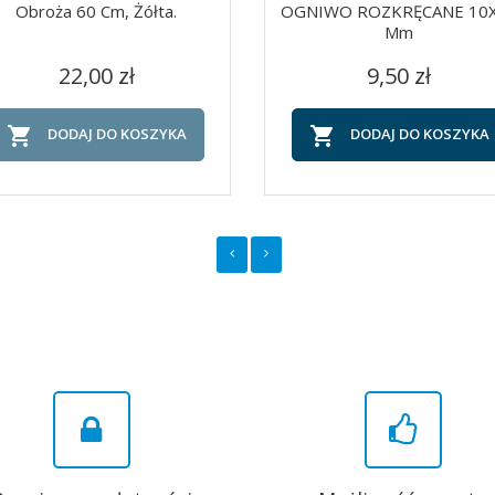
Obroża 60 Cm, Żółta.
OGNIWO ROZKRĘCANE 10
Mm
Cena
Cena
Szybki podgląd
Szybki podgląd


22,00 zł
9,50 zł


DODAJ DO KOSZYKA
DODAJ DO KOSZYKA