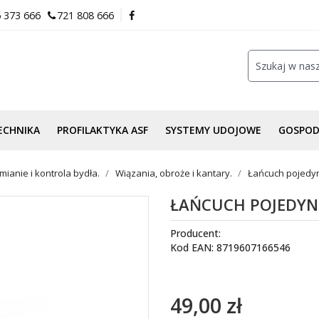
 373 666
721 808 666
ECHNIKA
PROFILAKTYKA ASF
SYSTEMY UDOJOWE
GOSPO
ianie i kontrola bydła.
Wiązania, obroże i kantary.
Łańcuch pojedyn
ŁAŃCUCH POJEDYNC
Producent:
Kod EAN: 8719607166546
49,00 zł