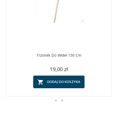
Trzonek Do Wideł 150 Cm
Cena
19,00 zł

DODAJ DO KOSZYKA