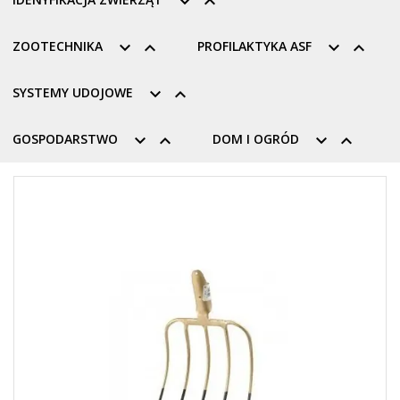


ZOOTECHNIKA


PROFILAKTYKA ASF


SYSTEMY UDOJOWE


GOSPODARSTWO


DOM I OGRÓD

