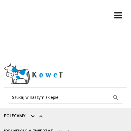

POLECAMY


IDENYFIKACJA ZWIERZĄT