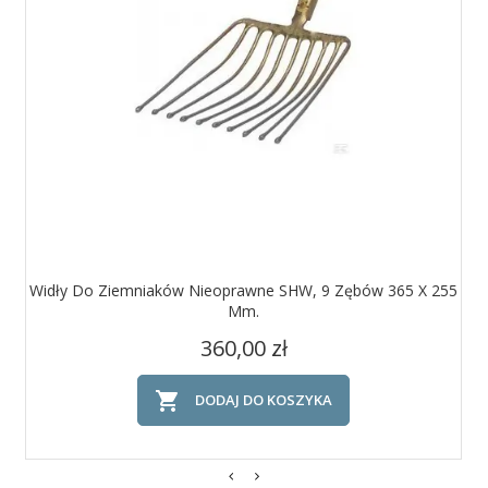
Widły Do Ziemniaków Nieoprawne SHW, 9 Zębów 365 X 255
Mm.
Cena
360,00 zł

DODAJ DO KOSZYKA