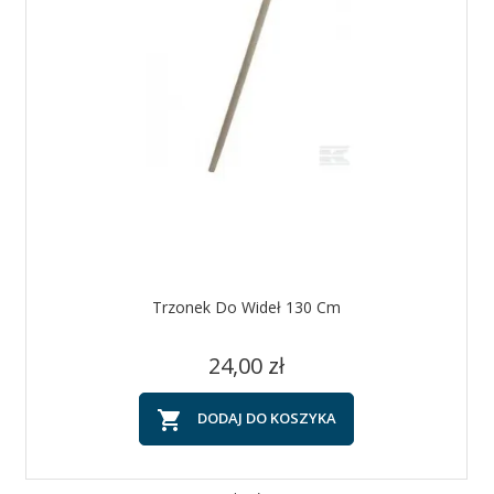
Trzonek Do Wideł 130 Cm
Cena
24,00 zł

DODAJ DO KOSZYKA