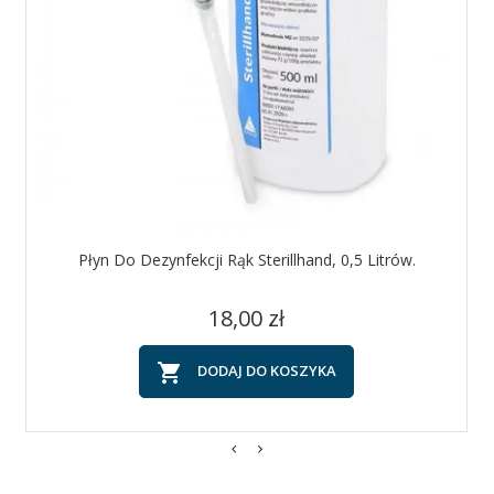
Płyn Do Dezynfekcji Rąk Sterillhand, 0,5 Litrów.
Cena
18,00 zł

DODAJ DO KOSZYKA