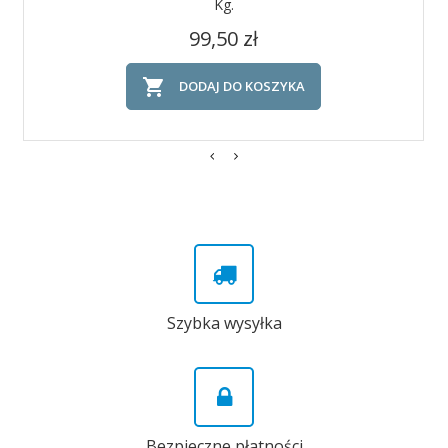
Kg.
Cena
99,50 zł

DODAJ DO KOSZYKA
Szybka wysyłka
Bezpieczne płatności