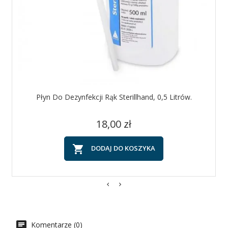
Płyn Do Dezynfekcji Rąk Sterillhand, 0,5 Litrów.
Cena
18,00 zł

DODAJ DO KOSZYKA
Komentarze (0)