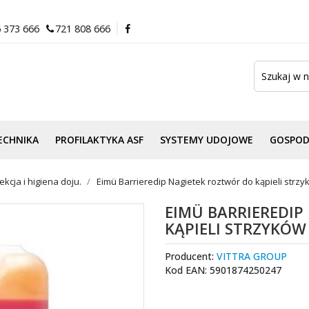
 373 666
721 808 666
ECHNIKA
PROFILAKTYKA ASF
SYSTEMY UDOJOWE
GOSPO
kcja i higiena doju.
Eimü Barrieredip Nagietek roztwór do kąpieli strzy
EIMÜ BARRIEREDIP
KĄPIELI STRZYKÓW 
Producent:
VITTRA GROUP
Kod EAN: 5901874250247