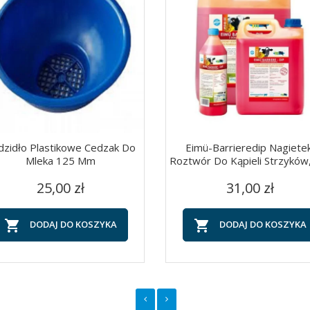
dzidło Plastikowe Cedzak Do
Eimü-Barrieredip Nagietek
Mleka 125 Mm
Roztwór Do Kąpieli Strzyków,
Cena
Cena
Szybki podgląd
Szybki podgląd


25,00 zł
31,00 zł


DODAJ DO KOSZYKA
DODAJ DO KOSZYKA