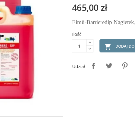
465,00 zł
Eimü-Barrieredip Nagietek,
Ilość

DODAJ DO
Udział