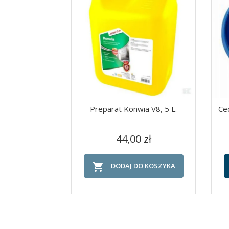
Preparat Konwia V8, 5 L.
Ce
Cena
Szybki podgląd

44,00 zł

DODAJ DO KOSZYKA