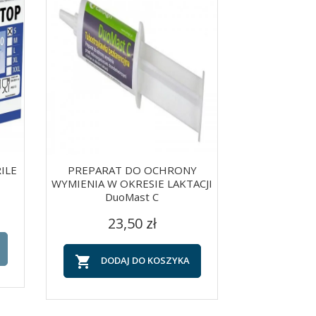
RILE
PREPARAT DO OCHRONY
PREPARAT
WYMIENIA W OKRESIE LAKTACJI
WYMIENI
DuoMast C
ZASUSZE
Szybki podgląd
Szy


Cena
C
23,50 zł
22


DODAJ DO KOSZYKA
DOD