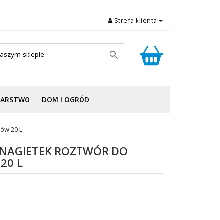
Strefa klienta

DARSTWO
DOM I OGRÓD
ków 20 L
 NAGIETEK ROZTWÓR DO
20 L