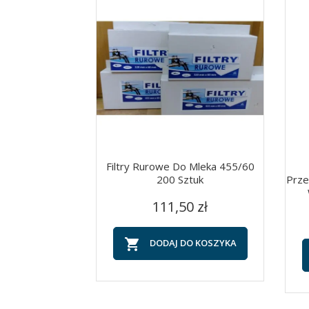
Filtry Rurowe Do Mleka 455/60
200 Sztuk
Prze
Cena
Szybki podgląd

111,50 zł

DODAJ DO KOSZYKA