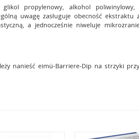
glikol propylenowy, alkohol poliwinylowy, 
gólną uwagę zasługuje obecność ekstraktu z
astyczną, a jednocześnie niweluje mikrozrani
eży nanieść eimü-Barriere-Dip na strzyki pr