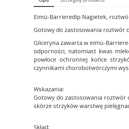
Opis
Szczegóły produktu
Eimü-Barrieredip Nagietek, roztwór
Gotowy do zastosowania roztwór do
Gliceryna zawarta w eimü-Barriere-
odporności, natomiast kwas mleko
powłoce ochronnej końce strzykó
czynnikami chorobotwórczymi wys
Wskazania:
Gotowy do zastosowania roztwór o 
skórze strzyków warstwę pielęgnac
Skład: