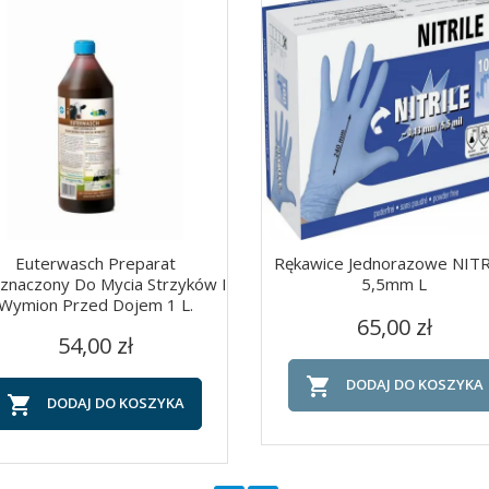
Euterwasch Preparat
Rękawice Jednorazowe NIT
znaczony Do Mycia Strzyków I
5,5mm L
Wymion Przed Dojem 1 L.
Cena
Szybki podgląd
Szybki podgląd


65,00 zł
Cena
54,00 zł

DODAJ DO KOSZYKA

DODAJ DO KOSZYKA