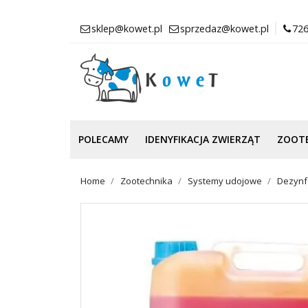
sklep@kowet.pl
sprzedaz@kowet.pl
726
POLECAMY
IDENYFIKACJA ZWIERZĄT
ZOOT
Home
Zootechnika
Systemy udojowe
Dezynfe