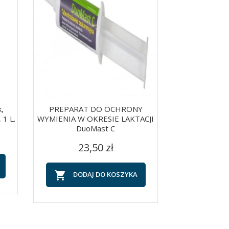
,
PREPARAT DO OCHRONY
Flumastis Ac
 1 L.
WYMIENIA W OKRESIE LAKTACJI
Mastitis 
DuoMast C
C
Szybki podgląd
Szy


13
Cena
23,50 zł

DOD

DODAJ DO KOSZYKA