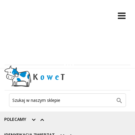

POLECAMY


IDENYFIKACJA ZWIERZĄT