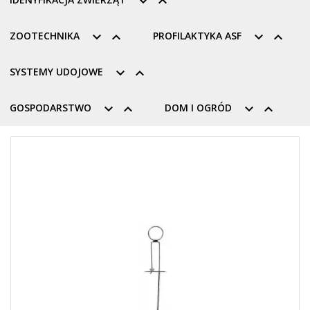


ZOOTECHNIKA


PROFILAKTYKA ASF


SYSTEMY UDOJOWE


GOSPODARSTWO


DOM I OGRÓD

