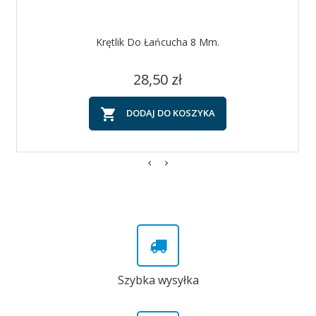
Krętlik Do Łańcucha 8 Mm.
Cena
28,50 zł

DODAJ DO KOSZYKA
Szybka wysyłka