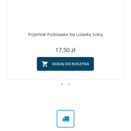
Pojemnik Podstawka Na Lizawkę Solną
Cena
17,50 zł

DODAJ DO KOSZYKA