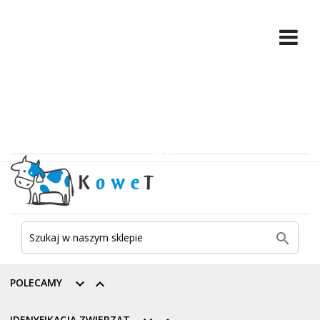

POLECAMY


IDENYFIKACJA ZWIERZĄT