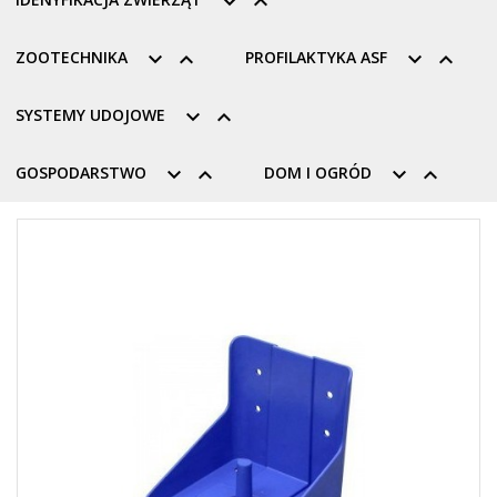


ZOOTECHNIKA


PROFILAKTYKA ASF


SYSTEMY UDOJOWE


GOSPODARSTWO


DOM I OGRÓD

