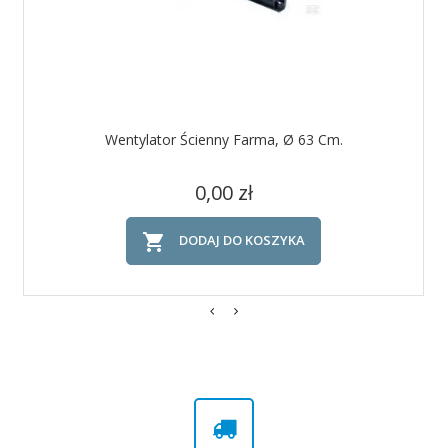
Wentylator Ścienny Farma, Ø 63 Cm.
Cena
0,00 zł

DODAJ DO KOSZYKA