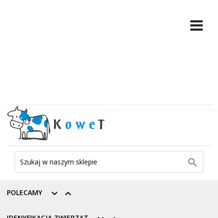

POLECAMY


IDENYFIKACJA ZWIERZĄT