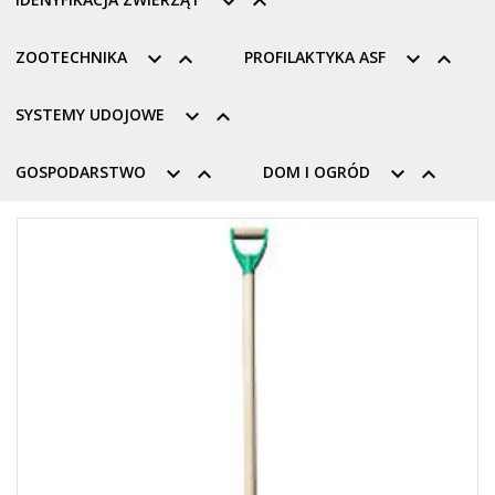


ZOOTECHNIKA


PROFILAKTYKA ASF


SYSTEMY UDOJOWE


GOSPODARSTWO


DOM I OGRÓD

