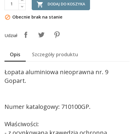

DODAJ DO KOSZYKA
Obecnie brak na stanie

Udział
Opis
Szczegóły produktu
Łopata aluminiowa nieoprawna nr. 9
Gopart.
Numer katalogowy: 710100GP.
Właściwości:
- z ocynkowaną krawędzią ochronną,