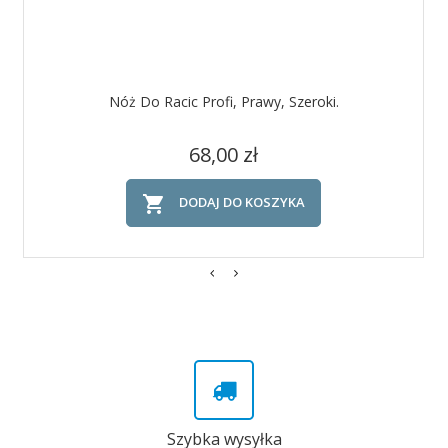
Nóż Do Racic Profi, Prawy, Szeroki.
Cena
68,00 zł

DODAJ DO KOSZYKA
Szybka wysyłka