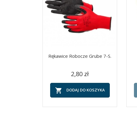
Rękawice Robocze Grube 7-S.
Cena
Szybki podgląd

2,80 zł

DODAJ DO KOSZYKA