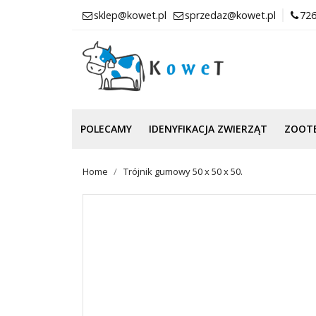
sklep@kowet.pl
sprzedaz@kowet.pl
726
POLECAMY
IDENYFIKACJA ZWIERZĄT
ZOOT
Home
Trójnik gumowy 50 x 50 x 50.