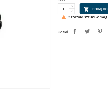

DODAJ DO
Ostatnie sztuki w mag

Udział