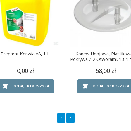
Preparat Konwia V8, 1 L.
Konew Udojowa, Plastikow
Pokrywa Z 2 Otworami, 13-1
Cena
Cena
Szybki podgląd
Szybki podgląd


0,00 zł
68,00 zł


DODAJ DO KOSZYKA
DODAJ DO KOSZYKA