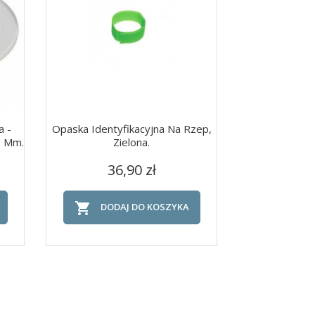
a -
Opaska Identyfikacyjna Na Rzep,
Fartuch
7 Mm.
Zielona.
Wzmocniony 
Cena
C
Szybki podgląd
Szy


36,90 zł
62


DODAJ DO KOSZYKA
DOD