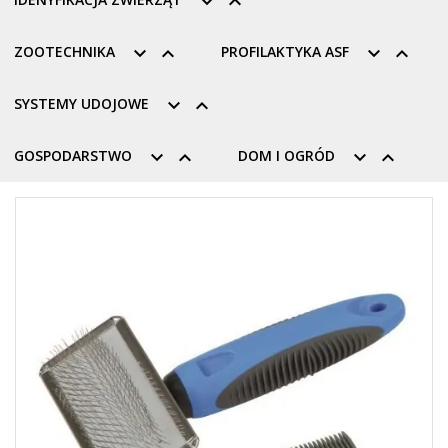


ZOOTECHNIKA


PROFILAKTYKA ASF


SYSTEMY UDOJOWE


GOSPODARSTWO


DOM I OGRÓD

