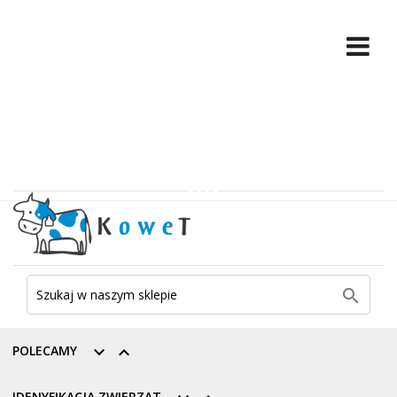

POLECAMY


IDENYFIKACJA ZWIERZĄT