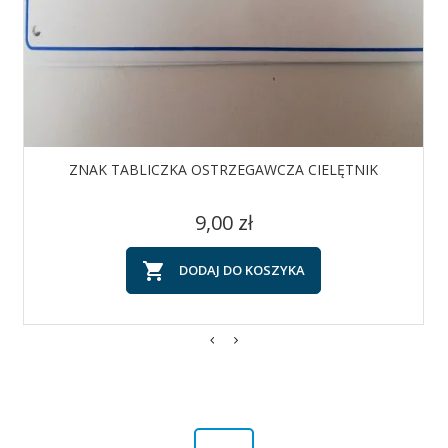
ZNAK TABLICZKA OSTRZEGAWCZA CIELĘTNIK
Cena
9,00 zł

DODAJ DO KOSZYKA