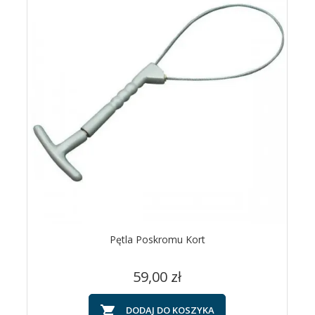
Pętla Poskromu Kort
Cena
59,00 zł

DODAJ DO KOSZYKA