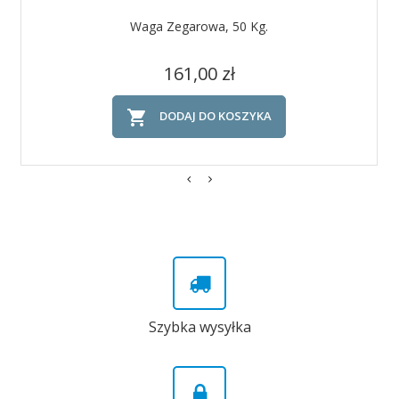
Waga Zegarowa, 50 Kg.
Cena
161,00 zł

DODAJ DO KOSZYKA
Szybka wysyłka