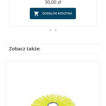
Cena
30,00 zł

DODAJ DO KOSZYKA
Zobacz także: