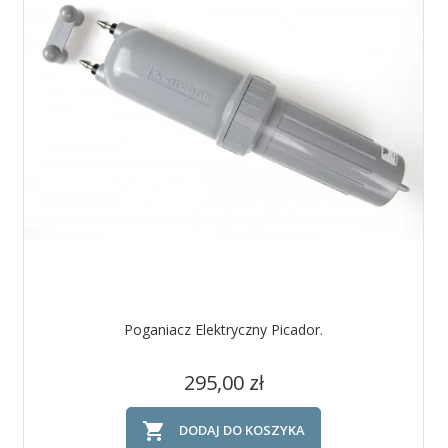
Poganiacz Elektryczny Picador.
Cena
295,00 zł

DODAJ DO KOSZYKA