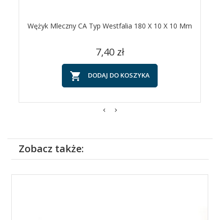
Wężyk Mleczny CA Typ Westfalia 180 X 10 X 10 Mm
Cena
7,40 zł

DODAJ DO KOSZYKA
Zobacz także: