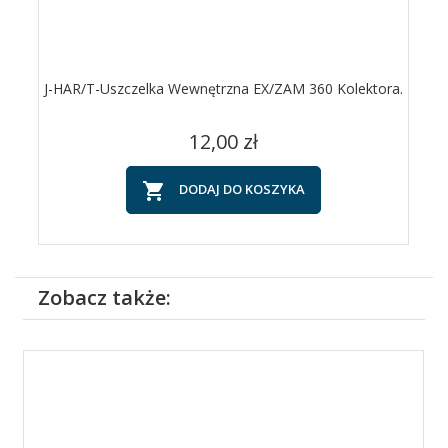
J-HAR/T-Uszczelka Wewnętrzna EX/ZAM 360 Kolektora.
Cena
12,00 zł

DODAJ DO KOSZYKA
Zobacz także: