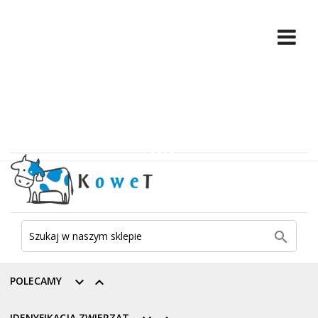

POLECAMY


IDENYFIKACJA ZWIERZĄT