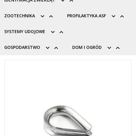


ZOOTECHNIKA


PROFILAKTYKA ASF


SYSTEMY UDOJOWE


GOSPODARSTWO


DOM I OGRÓD

