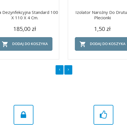
 Dezynfekcyjna Standard 100
Izolator Narożny Do Drutu
X 110 X 4 Cm.
Plecionki
Cena
Cena
Szybki podgląd
Szybki podgląd


185,00 zł
1,50 zł


DODAJ DO KOSZYKA
DODAJ DO KOSZYKA