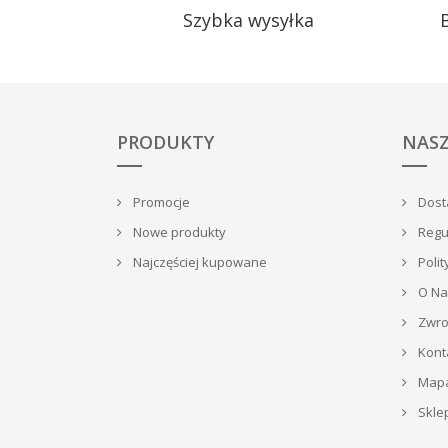
Szybka wysyłka
PRODUKTY
NASZ
Promocje
Dosta
Nowe produkty
Regu
Najczęściej kupowane
Polit
O Na
Zwrot
Kont
Mapa
Skle