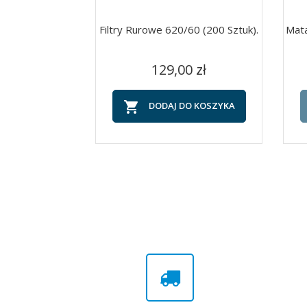
Filtry Rurowe 620/60 (200 Sztuk).
Mata
Cena
Szybki podgląd

129,00 zł

DODAJ DO KOSZYKA