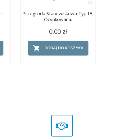
 I
Przegroda Stanowiskowa Typ IB,
Zestaw Bramo
Ocynkowana.
Linką
Cena
Ce
Szybki podgląd
Szy


0,00 zł
152


DODAJ DO KOSZYKA
DOD