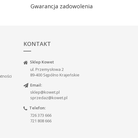
Gwarancja zadowolenia
KONTAKT
Sklep Kowet
ul. Przemysłowa 2
89-400 Sępólno Krajeńskie
atności
Email:
sklep@kowet.pl
sprzedaz@kowet.pl
Telefon:
726 373 666
721 808 666