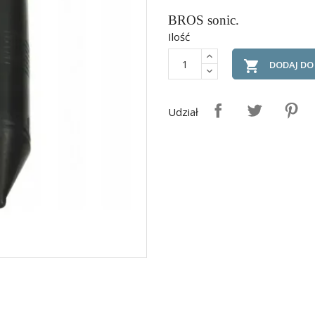
BROS sonic.
Ilość

DODAJ DO
Udział