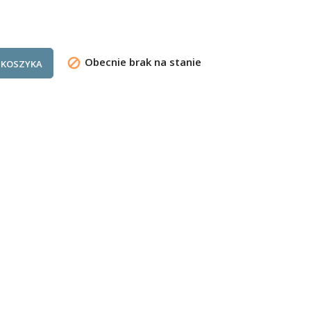
Obecnie brak na stanie

 KOSZYKA