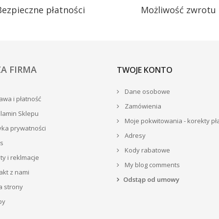
Bezpieczne płatności
Możliwość zwrotu
A FIRMA
TWOJE KONTO
Dane osobowe
wa i płatność
Zamówienia
lamin Sklepu
Moje pokwitowania - korekty pł
yka prywatności
Adresy
s
Kody rabatowe
y i reklmacje
My blog comments
akt z nami
Odstąp od umowy
 strony
py