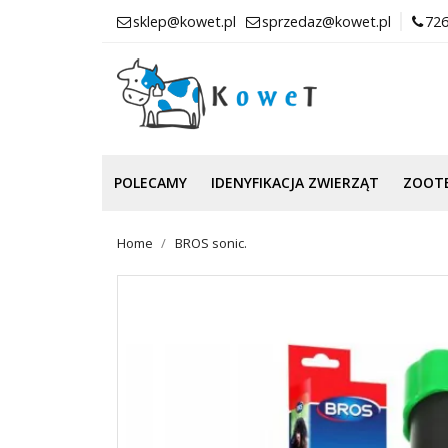
sklep@kowet.pl
sprzedaz@kowet.pl
726
POLECAMY
IDENYFIKACJA ZWIERZĄT
ZOOT
Home
BROS sonic.