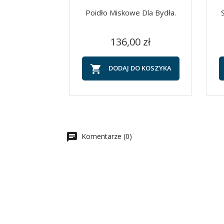
Poidło Miskowe Dla Bydła.
Cena
Szybki podgląd

136,00 zł

DODAJ DO KOSZYKA
Komentarze (0)