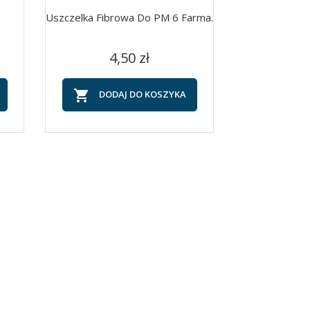
Uszczelka Fibrowa Do PM 6 Farma.
Cena
Szybki podgląd

4,50 zł

DODAJ DO KOSZYKA