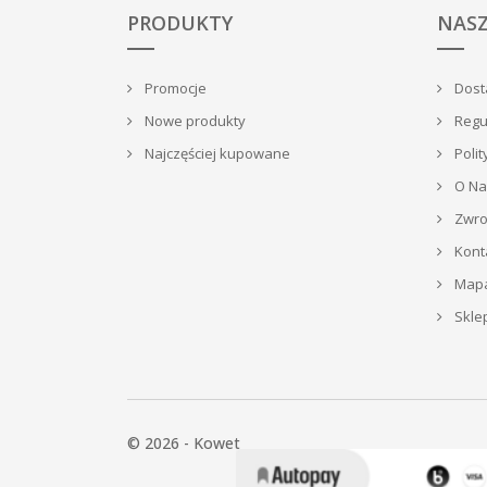
PRODUKTY
NASZ
Promocje
Dosta
Nowe produkty
Regu
Najczęściej kupowane
Polit
O Na
Zwrot
Kont
Mapa
Skle
© 2026 - Kowet