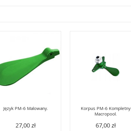
Język PM-6 Malowany.
Korpus PM-6 Kompletny
Macropool.
Cena
Cena
Szybki podgląd
Szybki podgląd


27,00 zł
67,00 zł