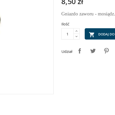
8,50 zł
Gniazdo zaworu - mosiądz
Ilość

DODAJ DO
Udział