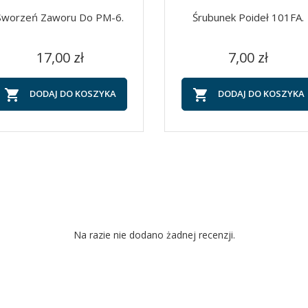
Sworzeń Zaworu Do PM-6.
Śrubunek Poideł 101FA.
Cena
Cena
Szybki podgląd
Szybki podgląd


17,00 zł
7,00 zł


DODAJ DO KOSZYKA
DODAJ DO KOSZYKA
Na razie nie dodano żadnej recenzji.