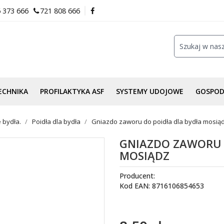
 373 666
721 808 666
ECHNIKA
PROFILAKTYKA ASF
SYSTEMY UDOJOWE
GOSPO
 bydła.
Poidła dla bydła
Gniazdo zaworu do poidła dla bydła mosią
GNIAZDO ZAWORU 
MOSIĄDZ
Producent:
Kod EAN: 8716106854653