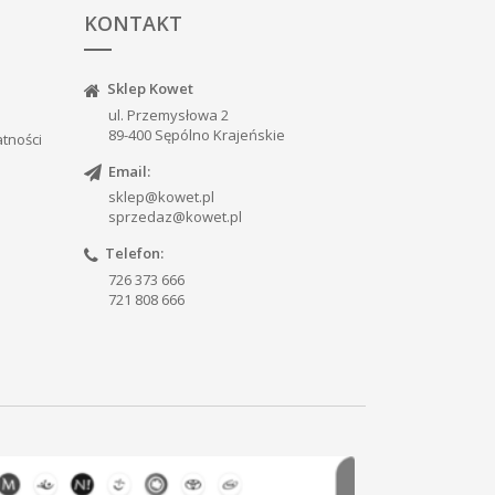
KONTAKT
Sklep Kowet
ul. Przemysłowa 2
89-400 Sępólno Krajeńskie
atności
Email:
sklep@kowet.pl
sprzedaz@kowet.pl
Telefon:
726 373 666
721 808 666