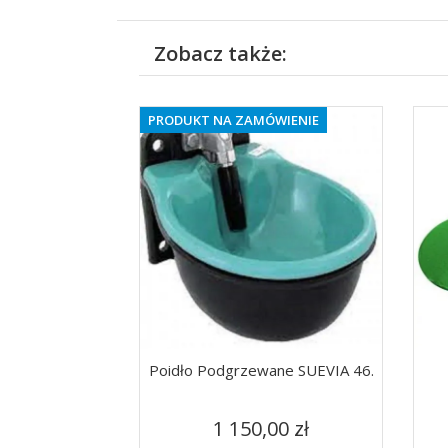
Zobacz także:
PRODUKT NA ZAMÓWIENIE
Poidło Podgrzewane SUEVIA 46.
Cena
Szybki podgląd

1 150,00 zł