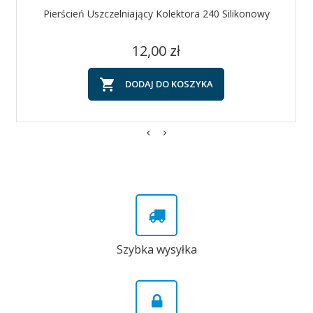
Pierścień Uszczelniający Kolektora 240 Silikonowy
Cena
12,00 zł

DODAJ DO KOSZYKA
Szybka wysyłka