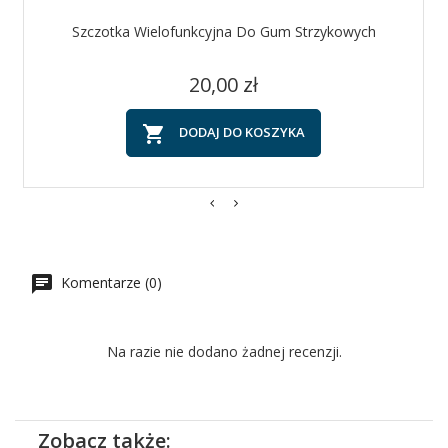
Szczotka Wielofunkcyjna Do Gum Strzykowych
Cena
20,00 zł

DODAJ DO KOSZYKA
Komentarze (0)
Na razie nie dodano żadnej recenzji.
Zobacz także: