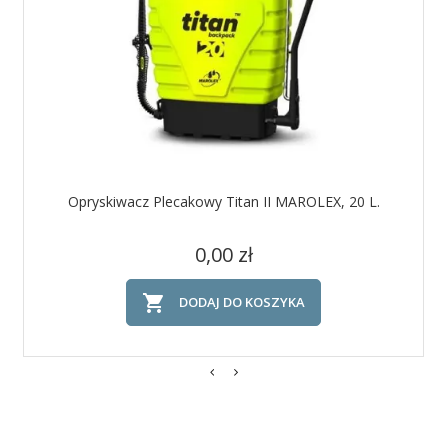
Opryskiwacz Plecakowy Titan II MAROLEX, 20 L.
Cena
0,00 zł

DODAJ DO KOSZYKA