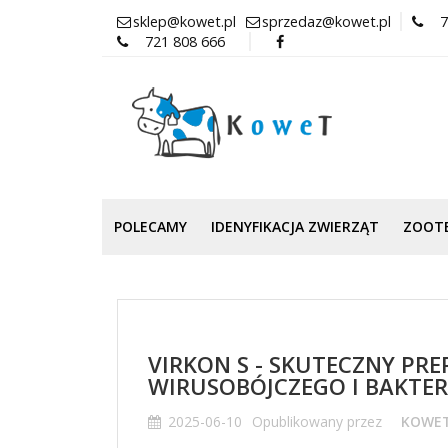
sklep@kowet.pl
sprzedaz@kowet.pl
7
721 808 666
POLECAMY
IDENYFIKACJA ZWIERZĄT
ZOOT
VIRKON S - SKUTECZNY PR
WIRUSOBÓJCZEGO I BAKTE
2025-06-10
Opublikowany przez
KOWE