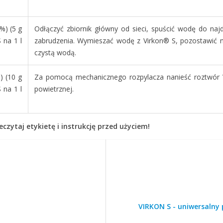
%) (5 g
Odłączyć zbiornik główny od sieci, spuścić wodę do naj
 na 1 l
zabrudzenia. Wymieszać wodę z Virkon® S, pozostawić n
czystą wodą.
) (10 g
Za pomocą mechanicznego rozpylacza nanieść roztwór V
 na 1 l
powietrznej.
czytaj etykietę i instrukcję przed użyciem!
VIRKON S - uniwersalny 