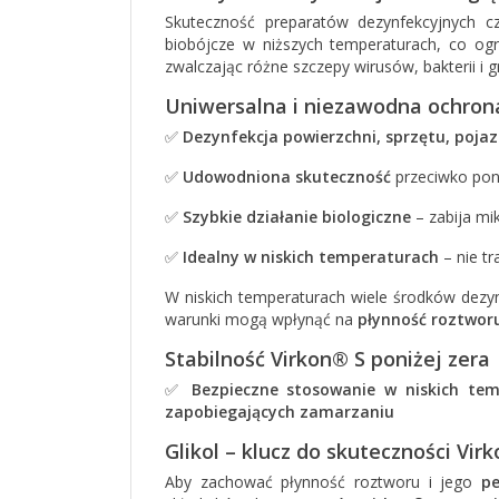
Skuteczność preparatów dezynfekcyjnych 
biobójcze w niższych temperaturach, co o
zwalczając różne szczepy wirusów, bakterii i 
Uniwersalna i niezawodna ochron
✅
Dezynfekcja powierzchni, sprzętu, poja
✅
Udowodniona skuteczność
przeciwko po
✅
Szybkie działanie biologiczne
– zabija mi
✅
Idealny w niskich temperaturach
– nie tr
W niskich temperaturach wiele środków dezy
warunki mogą wpłynąć na
płynność roztwor
Stabilność Virkon® S poniżej zera
✅
Bezpieczne stosowanie w niskich te
zapobiegających zamarzaniu
Glikol – klucz do skuteczności Vir
Aby zachować płynność roztworu i jego
pe