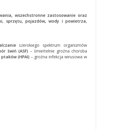
wania, wszechstronne zastosowanie oraz
ni, sprzętu, pojazdów, wody i powietrza
,
lczanie
szerokiego spektrum organizmów
ór świń (ASF)
– śmiertelnie groźna choroba
 ptaków (HPAI)
– groźna infekcja wirusowa w