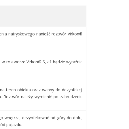
enia natryskowego nanieść roztwór Virkon®
ęt w roztworze Virkon® S, aż będzie wyraźnie
na teren obiektu oraz wanny do dezynfekcji
. Roztwór należy wymienić po zabrudzeniu
go wnętrza, dezynfekować od góry do dołu,
pód pojazdu.