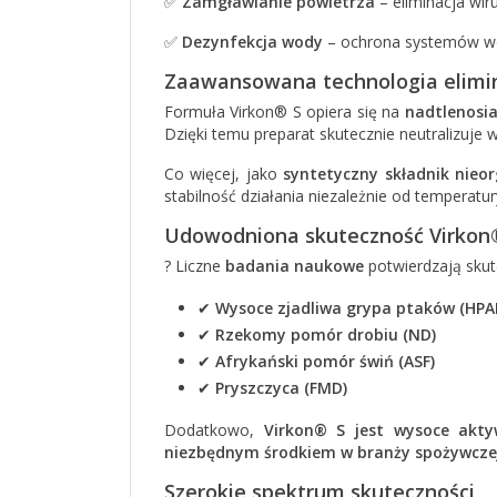
✅
Zamgławianie powietrza
– eliminacja wi
✅
Dezynfekcja wody
– ochrona systemów w
Zaawansowana technologia elimi
Formuła Virkon® S opiera się na
nadtlenosi
Dzięki temu preparat skutecznie neutralizuje w
Co więcej, jako
syntetyczny składnik nieo
stabilność działania niezależnie od temperatur
Udowodniona skuteczność Virkon
? Liczne
badania naukowe
potwierdzają sku
✔
Wysoce zjadliwa grypa ptaków (HPAI
✔
Rzekomy pomór drobiu (ND)
✔
Afrykański pomór świń (ASF)
✔
Pryszczyca (FMD)
Dodatkowo,
Virkon® S jest wysoce akty
niezbędnym środkiem w branży spożywczej
Szerokie spektrum skuteczności