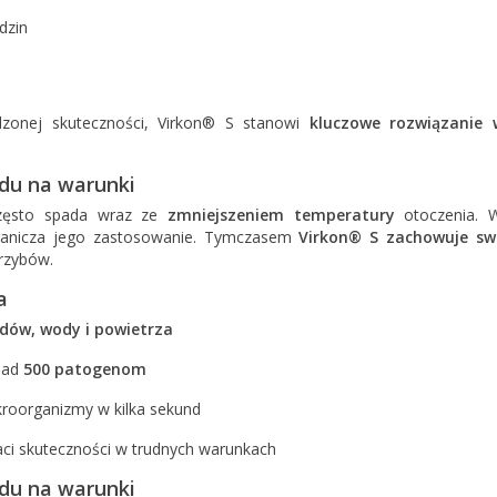
dzin
dzonej skuteczności, Virkon® S stanowi
kluczowe rozwiązanie 
du na warunki
często spada wraz ze
zmniejszeniem temperatury
otoczenia. W
granicza jego zastosowanie. Tymczasem
Virkon® S zachowuje sw
grzybów.
a
zdów, wody i powietrza
nad
500 patogenom
kroorganizmy w kilka sekund
aci skuteczności w trudnych warunkach
du na warunki