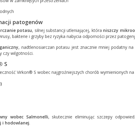
rusów w zamkniętych przestrzeniach
odnych
nacji patogenów
arczanie potasu
, silnej substancji utleniającej, która
niszczy mikroo
irusy, bakterie i grzyby bez ryzyka nabycia odporności przez patogeny
rganiczny
, nadtlenosiarczan potasu jest znacznie mniej podatny n
y czy wilgotności.
® S
teczność Virkon® S wobec najgroźniejszych chorób wymienionych n
)
wny wobec Salmonelli
, skutecznie eliminując szczepy odpowie
 i hodowlanej
.