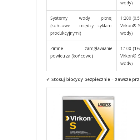
wody)
Systemy wody pitnej
1:200 (0.5
(końcowe - między cyklami
Virkon® S
produkcyjnymi)
wody)
Zimne zamgławianie
1:100 (1%
powietrza (końcowe)
Virkon® S
wody)
✔
Stosuj biocydy bezpiecznie – zawsze prze