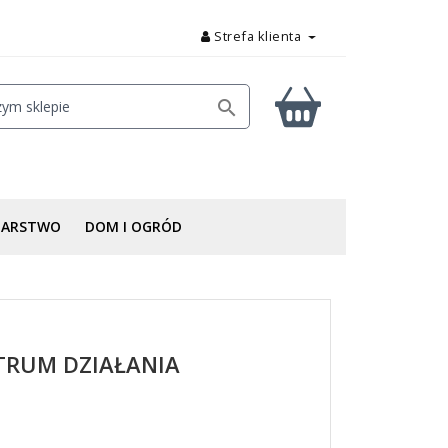
Strefa klienta

DARSTWO
DOM I OGRÓD
KTRUM DZIAŁANIA
Posted on: