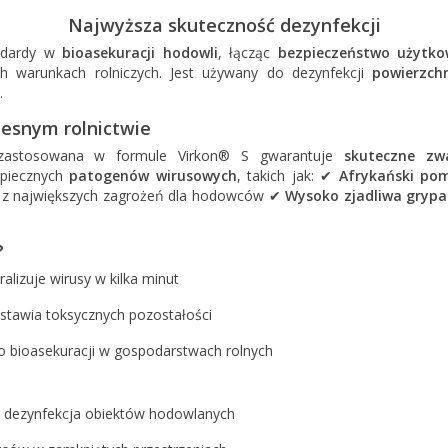
Najwyższa skuteczność dezynfekcji
ndardy w
bioasekuracji hodowli
, łącząc
bezpieczeństwo użytko
h warunkach rolniczych. Jest używany do dezynfekcji
powierzch
.
esnym rolnictwie
astosowana w formule Virkon® S gwarantuje
skuteczne zwa
zpiecznych
patogenów wirusowych
, takich jak: ✔
Afrykański pom
 z największych zagrożeń dla hodowców ✔
Wysoko zjadliwa grypa
?
alizuje wirusy w kilka minut
stawia toksycznych pozostałości
o bioasekuracji w gospodarstwach rolnych
 dezynfekcja obiektów hodowlanych