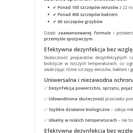
✔
Ponad 100 szczepów wirusów
z 22 ro
✔
Ponad 400 szczepów bakterii
✔
60 szczepów grzybów
Dzięki
zaawansowanej formule
i potwier
przemyśle spożywczym
.
Efektywna dezynfekcja bez wzglę
Skuteczność preparatów dezynfekcyjnych 
biobójcze w niższych temperaturach, co o
zwalczając różne szczepy wirusów, bakterii i 
Uniwersalna i niezawodna ochron
✅
Dezynfekcja powierzchni, sprzętu, poja
✅
Udowodniona skuteczność
przeciwko po
✅
Szybkie działanie biologiczne
– zabija mi
✅
Idealny w niskich temperaturach
– nie tr
Efektywna dezynfekcja bez wzglę